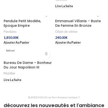
Lire La Suite
Pendule Petit Modèle,
Emmanuel Villanis – Buste
Epoque Empire
De Femme En Bronze
Pendules
Objet de vitrine
1,850.00
€
240.00
€
Ajouter Au Panier
Ajouter Au Panier
Sold out
Bureau De Dame – Bonheur
Du Jour Napoléon III
Mobilier
Lire La Suite
SUIVEZ-NOUS sur les réseaux sociaux !!
découvrez les nouveautés et l'ambiance