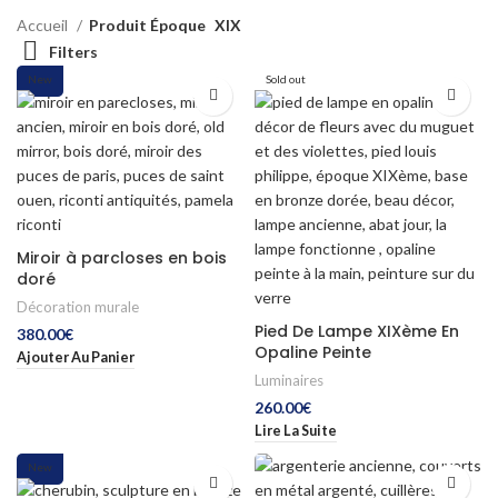
Accueil
Produit Époque
XIX
Filters
New
Sold out
Miroir à parcloses en bois
doré
Décoration murale
Pied De Lampe XIXème En
380.00
€
Opaline Peinte
Ajouter Au Panier
Luminaires
260.00
€
Lire La Suite
New