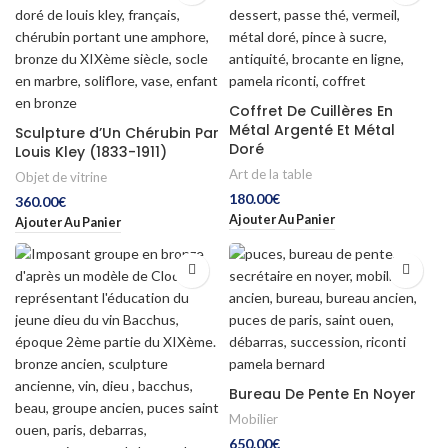
Coffret De Cuillères En
Métal Argenté Et Métal
Sculpture d’Un Chérubin Par
Doré
Louis Kley (1833-1911)
Art de la table
Objet de vitrine
180.00
€
360.00
€
Ajouter Au Panier
Ajouter Au Panier
Bureau De Pente En Noyer
Mobilier
650.00
€