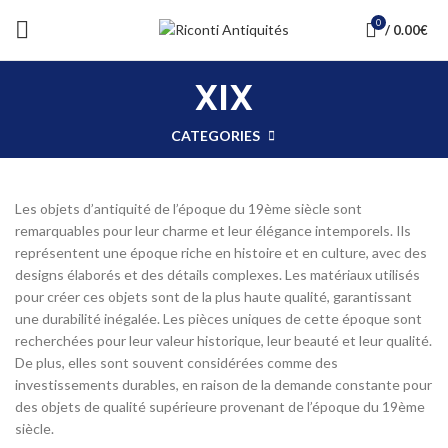
0
/
0.00
€
XIX
CATEGORIES
Les objets d’antiquité de l’époque du 19ème siècle sont
remarquables pour leur charme et leur élégance intemporels. Ils
représentent une époque riche en histoire et en culture, avec des
designs élaborés et des détails complexes. Les matériaux utilisés
pour créer ces objets sont de la plus haute qualité, garantissant
une durabilité inégalée. Les pièces uniques de cette époque sont
recherchées pour leur valeur historique, leur beauté et leur qualité.
De plus, elles sont souvent considérées comme des
investissements durables, en raison de la demande constante pour
des objets de qualité supérieure provenant de l’époque du 19ème
siècle.