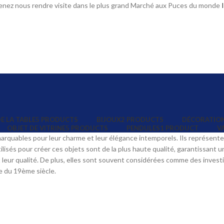
. Venez nous rendre visite dans le plus grand Marché aux Puces du monde
E LA TABLE
5 PRODUCTS
BIJOUX
2 PRODUCTS
DÉCORATIO
OBJET DE VITRINE
5 PRODUCTS
PENDULES
1 PRODUCT
V
arquables pour leur charme et leur élégance intemporels. Ils représente
lisés pour créer ces objets sont de la plus haute qualité, garantissant 
et leur qualité. De plus, elles sont souvent considérées comme des inve
e du 19ème siècle.