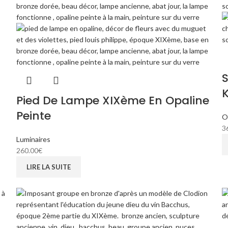
S
K
Pied De Lampe XIXème En Opaline
Peinte
O
3
Luminaires
260.00
€
LIRE LA SUITE