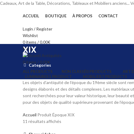
Cadeaux, Art de la Table, Décorations, Tableaux et Mobiliers anciens..
ACCUEIL
BOUTIQUE
À PROPOS
CONTACT
Login / Register
Wishlist
0
items
/
0.00
€
XIX
Menu
0
items
/
0.00
€
Categories
ALL
PRODUCTS
NON CLASSÉ
0 PRODUCTS
ART D
LUMINAIRES
1 PRODUCT
MOBILIER
7 PRODUCTS
Les objets d’antiquité de l’époque du 19ème siècle sont rem
designs élaborés et des détails complexes. Les matériaux uti
sont recherchées pour leur valeur historique, leur beauté 
pour des objets de qualité supérieure provenant de l’époqu
Accueil
Produit Époque
XIX
Trié
11 résultats affichés
du