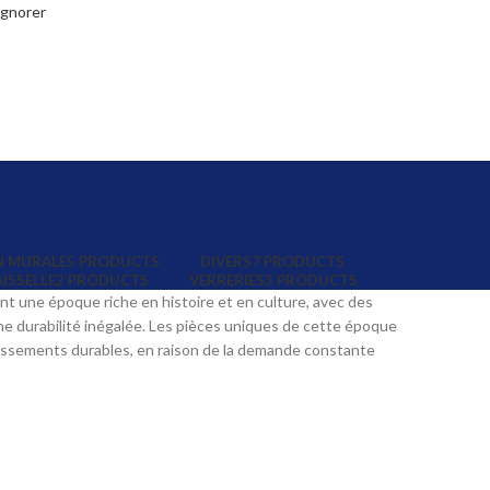
Ignorer
N MURALE
5 PRODUCTS
DIVERS
7 PRODUCTS
AISSELLE
2 PRODUCTS
VERRERIES
3 PRODUCTS
nt une époque riche en histoire et en culture, avec des
une durabilité inégalée. Les pièces uniques de cette époque
stissements durables, en raison de la demande constante