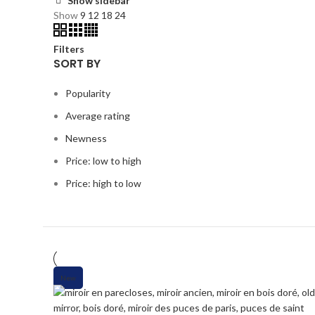
plus
Show sidebar
Show
9
12
18
24
récent
au
plus
Filters
SORT BY
ancien
Popularity
Average rating
Newness
Price: low to high
Price: high to low
New