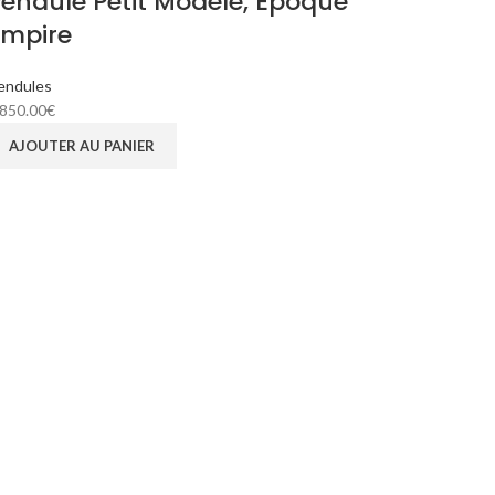
endule Petit Modèle, Epoque
Empire
endules
,850.00
€
AJOUTER AU PANIER