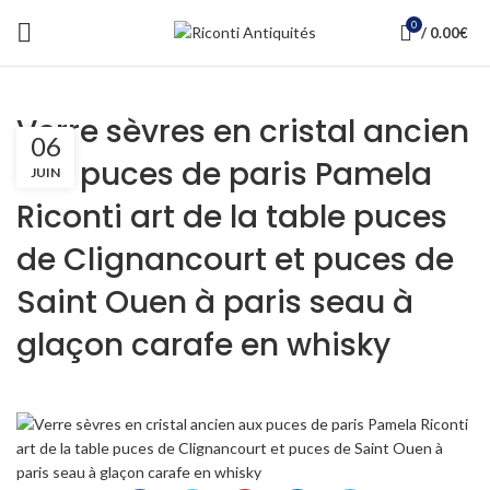
0
/
0.00
€
Verre sèvres en cristal ancien
06
aux puces de paris Pamela
JUIN
Riconti art de la table puces
de Clignancourt et puces de
Saint Ouen à paris seau à
glaçon carafe en whisky