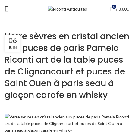
0
/
0.00
€
Verre sèvres en cristal ancien
06
aux puces de paris Pamela
JUIN
Riconti art de la table puces
de Clignancourt et puces de
Saint Ouen à paris seau à
glaçon carafe en whisky