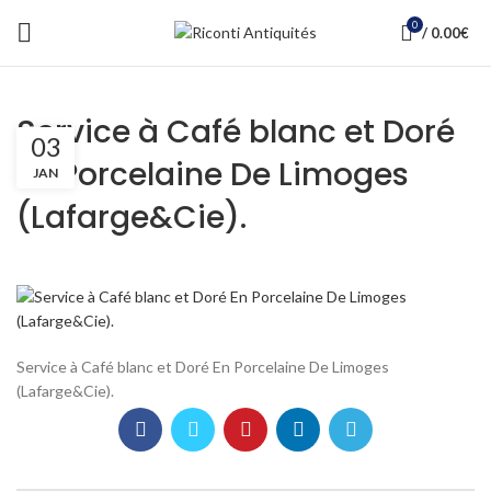
0
/
0.00
€
Service à Café blanc et Doré
03
En Porcelaine De Limoges
JAN
(Lafarge&Cie).
Service à Café blanc et Doré En Porcelaine De Limoges
(Lafarge&Cie).