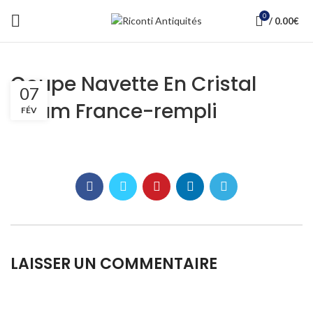
0
/
0.00
€
Coupe Navette En Cristal
07
Daum France-rempli
FÉV
LAISSER UN COMMENTAIRE