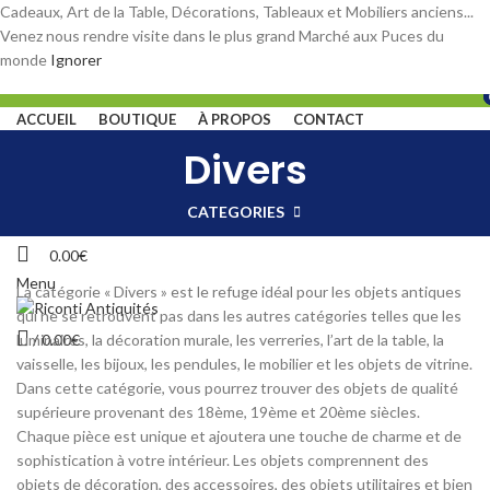
Cadeaux, Art de la Table, Décorations, Tableaux et Mobiliers anciens...
Venez nous rendre visite dans le plus grand Marché aux Puces du
monde
Ignorer
ACCUEIL
BOUTIQUE
À PROPOS
CONTACT
Divers
Login / Register
CATEGORIES
Wishlist
0.00
€
Menu
La catégorie « Divers » est le refuge idéal pour les objets antiques
qui ne se retrouvent pas dans les autres catégories telles que les
luminaires, la décoration murale, les verreries, l’art de la table, la
/
0.00
€
vaisselle, les bijoux, les pendules, le mobilier et les objets de vitrine.
Dans cette catégorie, vous pourrez trouver des objets de qualité
supérieure provenant des 18ème, 19ème et 20ème siècles.
Chaque pièce est unique et ajoutera une touche de charme et de
sophistication à votre intérieur. Les objets comprennent des
objets de décoration, des accessoires, des objets utilitaires et bien