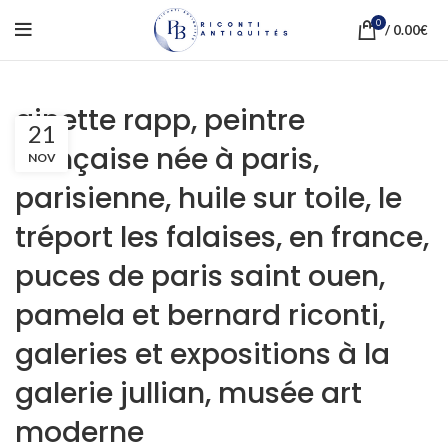
0
/
0.00
€
ginette rapp, peintre
21
française née à paris,
NOV
parisienne, huile sur toile, le
tréport les falaises, en france,
puces de paris saint ouen,
pamela et bernard riconti,
galeries et expositions à la
galerie jullian, musée art
moderne