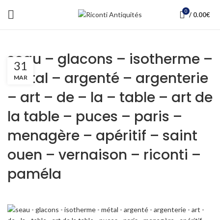
0
/
0.00
€
seau – glacons – isotherme –
31
métal – argenté – argenterie
MAR
– art – de – la – table – art de
la table – puces – paris –
menagère – apéritif – saint
ouen – vernaison – riconti –
paméla