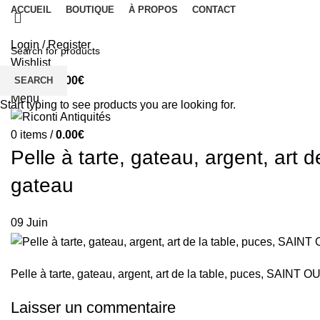
ACCUEIL
BOUTIQUE
À PROPOS
CONTACT
Login / Register
Wishlist
0
items
/
0.00
€
SEARCH
Menu
Start typing to see products you are looking for.
0
items
/
0.00
€
Pelle à tarte, gateau, argent, art 
gateau
09
Juin
Pelle à tarte, gateau, argent, art de la table, puces, SAINT O
Laisser un commentaire