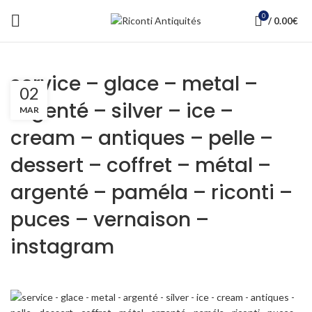
0
/
0.00
€
service – glace – metal –
02
argenté – silver – ice –
MAR
cream – antiques – pelle –
dessert – coffret – métal –
argenté – paméla – riconti –
puces – vernaison –
instagram