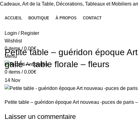
Cadeaux, Art de la Table, Décorations, Tableaux et Mobiliers 
ACCUEIL
BOUTIQUE
À PROPOS
CONTACT
Login / Register
Wishlist
0
items
/
0.00
€
Petite table – guéridon époque Ar
Menu
gallé – table florale – fleurs
0
items
/
0.00
€
14
Nov
Petite table – guéridon époque Art nouveau -puces de paris – 
Laisser un commentaire