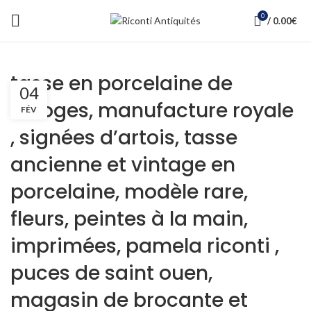
0
/
0.00
€
tasse en porcelaine de
04
limoges, manufacture royale
FÉV
, signées d’artois, tasse
ancienne et vintage en
porcelaine, modèle rare,
fleurs, peintes à la main,
imprimées, pamela riconti ,
puces de saint ouen,
magasin de brocante et