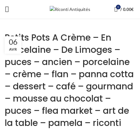
0
/
0.00
€
Petits Pots A Crème – En
06
Porcelaine – De Limoges –
AVR
puces – ancien – porcelaine
– crème – flan – panna cotta
– dessert – café – gourmand
– mousse au chocolat –
puces – flea market – art de
la table – pamela – riconti